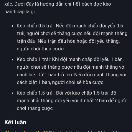
xác. Dưới đây là hướng dẫn chi tiết cách đọc kèo
handicap là gì.
Kèo chấp 0.5 trái: Nếu đội mạnh chấp đội yếu 0.5
trái, người chơi sẽ thắng cược nếu đội mạnh thắng
trận đấu. Nếu trận đấu hòa hoặc đội yếu thắng,
người chơi thua cược.
Kèo chấp 1 trái: Khi đội mạnh chấp đội yếu 1 bàn,
người chơi sẽ thắng cược nếu đội mạnh thắng với
cách biệt từ 1 bàn trở lên. Nếu đội mạnh thắng với
cách biệt 1 bàn, người chơi sẽ hòa cược.
Kèo chấp 1.5 trái: Đối với kèo chấp 1.5 trái, đội
mạnh phải thắng đội yếu với ít nhất 2 bàn để người
chơi thắng cược.
Kết luận