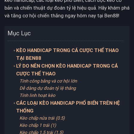
bản và chiến thuật dự đoán tỷ lệ hiệu quả. Hãy khám phá
và tăng cơ hội chiến thắng ngay hôm nay tại Ben88!
Mục Lục
KÈO HANDICAP TRONG CÁ CƯỢC THỂ THAO
TẠI BEN88
LÝ DO NÊN CHỌN KÈO HANDICAP TRONG CÁ
CƯỢC THỂ THAO
Tính công bằng và cơ hội lớn
Dễ dàng dự đoán tỷ lệ thắng
Tính linh hoạt kèo
CÁC LOẠI KÈO HANDICAP PHỔ BIẾN TRÊN HỆ
THỐNG
Kèo chấp nửa trái (0.5)
Kèo chấp 1 trái (1)
Kèo chấp 1.5 trái (1.5)